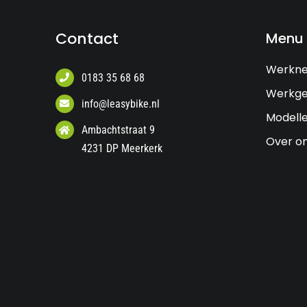
Contact
Menu
Werkn
0183 35 68 68
Werkge
info@leasybike.nl
Modell
Ambachtstraat 9
Over o
4231 DP Meerkerk