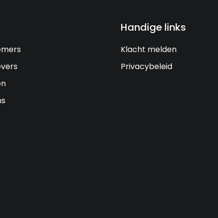
Handige links
emers
Klacht melden
vers
Privacybeleid
en
ns