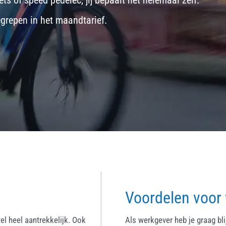
ets
of
speed pedelec
, jij bepaalt het helemaal zelf.
egrepen in het maandtarief.
Voordelen voor
el heel aantrekkelijk. Ook
Als werkgever heb je graag bl