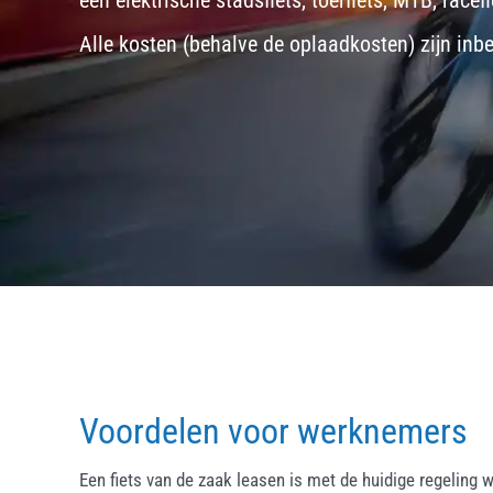
een
elektrische stadsfiets, toerfiets
,
MTB
,
racefi
Alle kosten (behalve de oplaadkosten) zijn inb
Voordelen voor werknemers
Een fiets van de zaak leasen is met de huidige regeling w