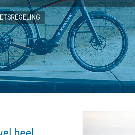
IETSREGELING
wel heel