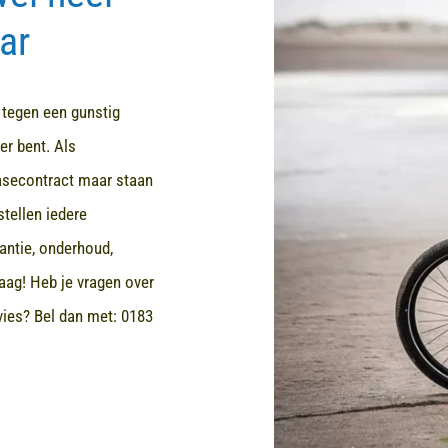
ar
d tegen een gunstig
er bent. Als
easecontract maar staan
stellen iedere
rantie, onderhoud,
aag! Heb je vragen over
dvies? Bel dan met:
0183