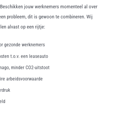
. Beschikken jouw werknemers momenteel al over
een probleem, dit is gewoon te combineren. Wij
en alvast op een rijtje:
oor gezonde werknemers
osten t.o.v. een leaseauto
mago, minder CO2-uitstoot
ire arbeidsvoorwaarde
erdruk
eld