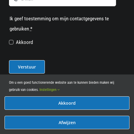
Ik geef toestemming om mijn contactgegevens te
gebruiken
*
Akkoord
Verstuur
Om u een goed functionerende website aan te kunnen bieden maken wij
gebruik van cookies.
Instellingen
Akkoord
© 2012 - 2026
• Leasy Bike • All Rights Reserved • powered
by
Marcothing
Afwijzen