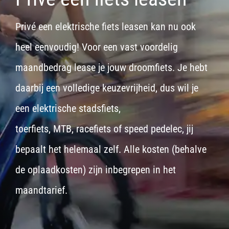
Privé een elektrische fiets leasen kan nu ook
heel eenvoudig! Voor een vast voordelig
maandbedrag lease je jouw droomfiets. Je hebt
daarbij een volledige keuzevrijheid, dus wil je
een
elektrische stadsfiets,
toerfiets
,
MTB
,
racefiets
of
speed pedelec
, jij
bepaalt het helemaal zelf. Alle kosten (behalve
de oplaadkosten) zijn inbegrepen in het
maandtarief.