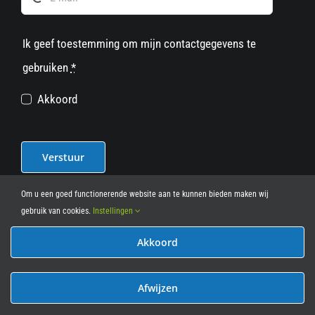
Ik geef toestemming om mijn contactgegevens te
gebruiken
*
Akkoord
Verstuur
Om u een goed functionerende website aan te kunnen bieden maken wij
gebruik van cookies.
Instellingen
Akkoord
© 2012 - 2026
• Leasy Bike • All Rights Reserved • powered
by
Marcothing
Afwijzen