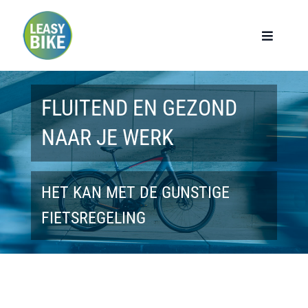
Ga
naar
Toggle
Navigat
inhoud
Home
FLUITEND EN GEZOND
Werknemers
NAAR JE WERK
Werkgevers
HET KAN MET DE GUNSTIGE
Privé lease
FIETSREGELING
Modellen
Over ons