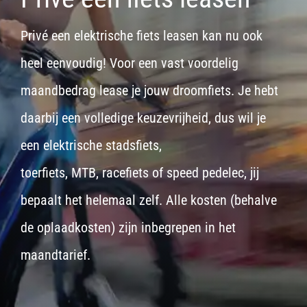
Privé een elektrische fiets leasen kan nu ook
heel eenvoudig! Voor een vast voordelig
maandbedrag lease je jouw droomfiets. Je hebt
daarbij een volledige keuzevrijheid, dus wil je
een
elektrische stadsfiets,
toerfiets
,
MTB
,
racefiets
of
speed pedelec
, jij
bepaalt het helemaal zelf. Alle kosten (behalve
de oplaadkosten) zijn inbegrepen in het
maandtarief.