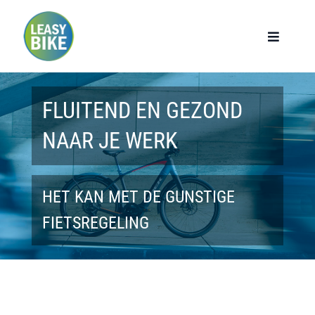
Ga
naar
Toggle
Navigat
inhoud
Home
FLUITEND EN GEZOND
Werknemers
NAAR JE WERK
Werkgevers
HET KAN MET DE GUNSTIGE
Privé lease
FIETSREGELING
Modellen
Over ons