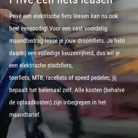
Privé een elektrische fiets leasen kan nu ook
heel eenvoudig! Voor een vast voordelig
maandbedrag lease je jouw droomfiets. Je hebt
daarbij een volledige keuzevrijheid, dus wil je
een
elektrische stadsfiets,
toerfiets
,
MTB
,
racefiets
of
speed pedelec
, jij
bepaalt het helemaal zelf. Alle kosten (behalve
de oplaadkosten) zijn inbegrepen in het
maandtarief.