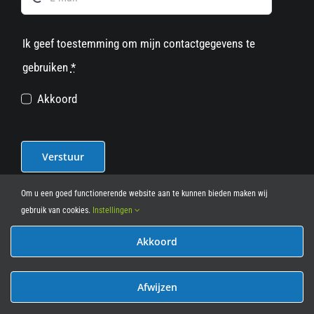
Ik geef toestemming om mijn contactgegevens te
gebruiken
*
Akkoord
Verstuur
Om u een goed functionerende website aan te kunnen bieden maken wij
gebruik van cookies.
Instellingen
Akkoord
© 2012 - 2026
• Leasy Bike • All Rights Reserved • powered
by
Marcothing
Afwijzen