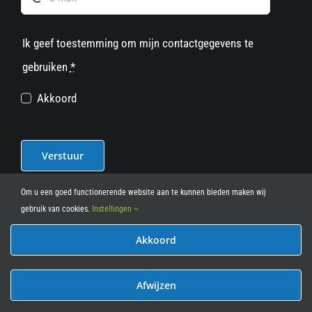
Ik geef toestemming om mijn contactgegevens te
gebruiken
*
Akkoord
Verstuur
Om u een goed functionerende website aan te kunnen bieden maken wij
gebruik van cookies.
Instellingen
Akkoord
© 2012 - 2026
• Leasy Bike • All Rights Reserved • powered
by
Marcothing
Afwijzen