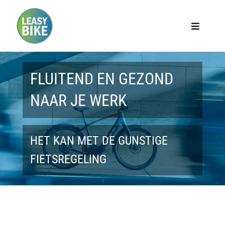
Ga
naar
Toggle
Navigat
inhoud
Home
FLUITEND EN GEZOND
Werknemers
NAAR JE WERK
Werkgevers
HET KAN MET DE GUNSTIGE
Privé lease
FIETSREGELING
Modellen
Over ons