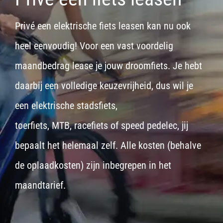
Privé een elektrische fiets leasen kan nu ook
heel eenvoudig! Voor een vast voordelig
maandbedrag lease je jouw droomfiets. Je hebt
daarbij een volledige keuzevrijheid, dus wil je
een
elektrische stadsfiets,
toerfiets
,
MTB
,
racefiets
of
speed pedelec
, jij
bepaalt het helemaal zelf. Alle kosten (behalve
de oplaadkosten) zijn inbegrepen in het
maandtarief.