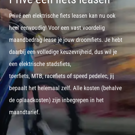
Privé een elektrische fiets leasen kan nu ook
heel eenvoudig! Voor een vast voordelig
maandbedrag lease je jouw droomfiets. Je hebt
daarbij een volledige keuzevrijheid, dus wil je
een
elektrische stadsfiets,
toerfiets
,
MTB
,
racefiets
of
speed pedelec
, jij
bepaalt het helemaal zelf. Alle kosten (behalve
de oplaadkosten) zijn inbegrepen in het
maandtarief.