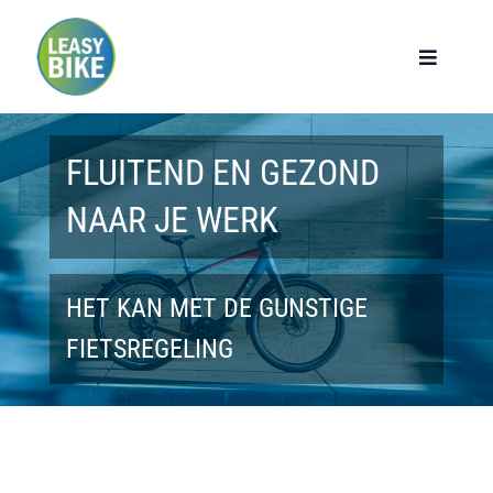
Ga
naar
Toggle
Navigat
inhoud
Home
FLUITEND EN GEZOND
Werknemers
NAAR JE WERK
Werkgevers
HET KAN MET DE GUNSTIGE
Privé lease
FIETSREGELING
Modellen
Over ons