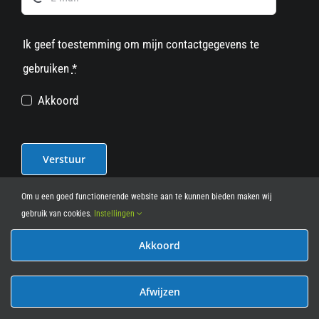
Ik geef toestemming om mijn contactgegevens te
gebruiken
*
Akkoord
Verstuur
Om u een goed functionerende website aan te kunnen bieden maken wij
gebruik van cookies.
Instellingen
Akkoord
© 2012 - 2026
• Leasy Bike • All Rights Reserved • powered
by
Marcothing
Afwijzen