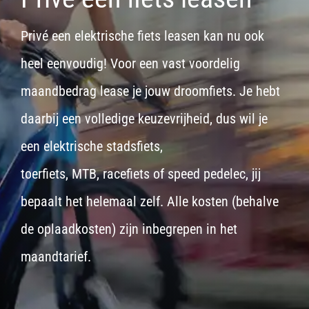
Privé een elektrische fiets leasen kan nu ook
heel eenvoudig! Voor een vast voordelig
maandbedrag lease je jouw droomfiets. Je hebt
daarbij een volledige keuzevrijheid, dus wil je
een
elektrische stadsfiets,
toerfiets
,
MTB
,
racefiets
of
speed pedelec
, jij
bepaalt het helemaal zelf. Alle kosten (behalve
de oplaadkosten) zijn inbegrepen in het
maandtarief.