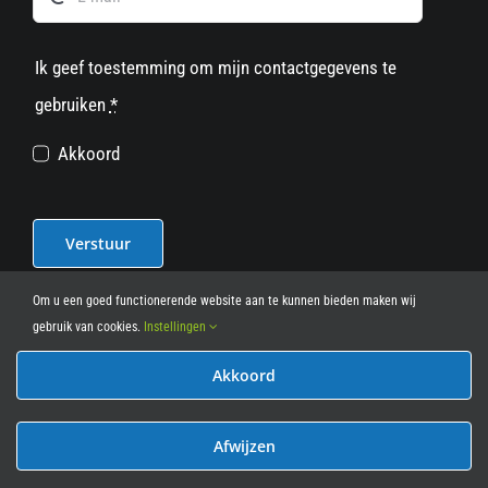
Ik geef toestemming om mijn contactgegevens te
gebruiken
*
Akkoord
Verstuur
Om u een goed functionerende website aan te kunnen bieden maken wij
gebruik van cookies.
Instellingen
Akkoord
© 2012 - 2026
• Leasy Bike • All Rights Reserved • powered
by
Marcothing
Afwijzen