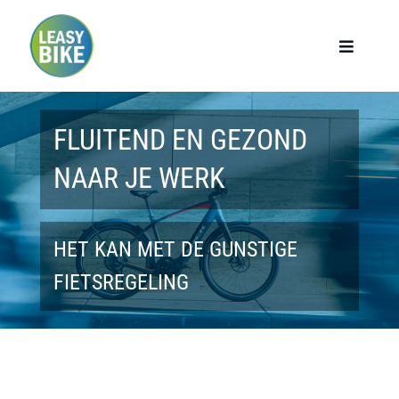
Ga
naar
Toggle
Navigat
inhoud
Home
FLUITEND EN GEZOND
Werknemers
NAAR JE WERK
Werkgevers
HET KAN MET DE GUNSTIGE
Privé lease
FIETSREGELING
Modellen
Over ons