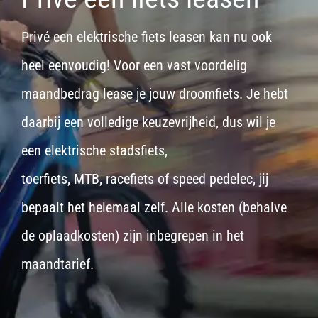
Privé een elektrische fiets leasen kan nu ook
heel eenvoudig! Voor een vast voordelig
maandbedrag lease je jouw droomfiets. Je hebt
daarbij een volledige keuzevrijheid, dus wil je
een
elektrische stadsfiets,
toerfiets
,
MTB
,
racefiets
of
speed pedelec
, jij
bepaalt het helemaal zelf. Alle kosten (behalve
de oplaadkosten) zijn inbegrepen in het
maandtarief.