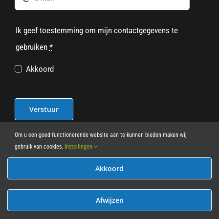
Ik geef toestemming om mijn contactgegevens te
gebruiken
*
Akkoord
Verstuur
Om u een goed functionerende website aan te kunnen bieden maken wij
gebruik van cookies.
Instellingen
Akkoord
© 2012 - 2026
• Leasy Bike • All Rights Reserved • powered
by
Marcothing
Afwijzen