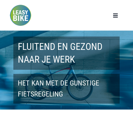
Ga
naar
Toggle
Navigat
inhoud
Home
FLUITEND EN GEZOND
Werknemers
NAAR JE WERK
Werkgevers
HET KAN MET DE GUNSTIGE
Privé lease
FIETSREGELING
Modellen
Over ons