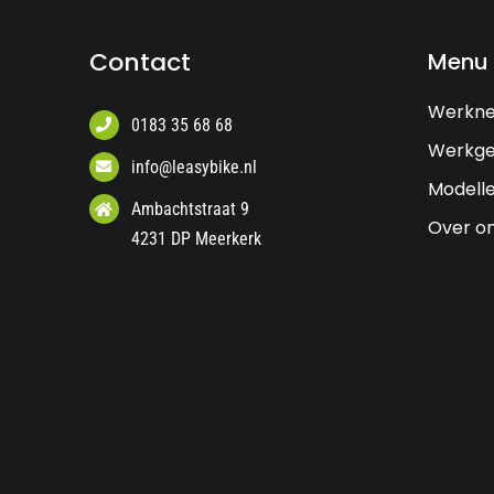
Contact
Menu
Werkn
0183 35 68 68
Werkge
info@leasybike.nl
Modell
Ambachtstraat 9
Over o
4231 DP Meerkerk