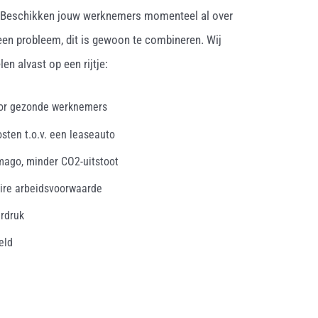
. Beschikken jouw werknemers momenteel al over
een probleem, dit is gewoon te combineren. Wij
en alvast op een rijtje:
oor gezonde werknemers
osten t.o.v. een leaseauto
mago, minder CO2-uitstoot
ire arbeidsvoorwaarde
erdruk
eld