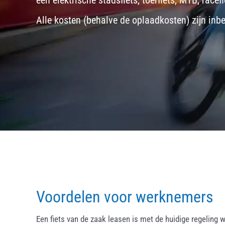
een
elektrische stadsfiets, toerfiets
,
MTB
,
racefi
Alle kosten (behalve de oplaadkosten) zijn inb
Voordelen voor werknemers
Een fiets van de zaak leasen is met de huidige regeling w