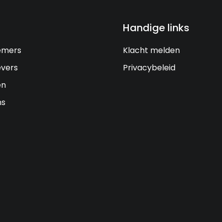
Handige links
emers
Klacht melden
vers
Privacybeleid
en
ns