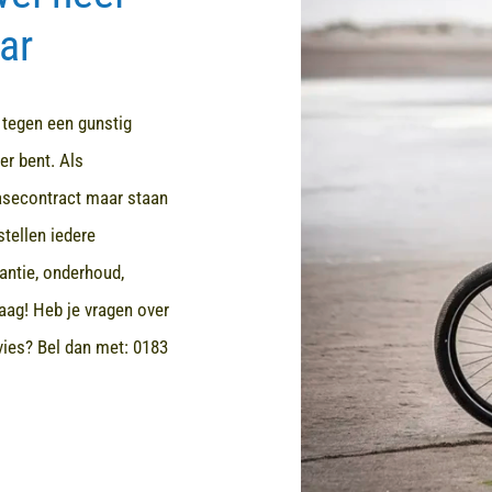
ar
d tegen een gunstig
er bent. Als
easecontract maar staan
stellen iedere
rantie, onderhoud,
aag! Heb je vragen over
dvies? Bel dan met:
0183