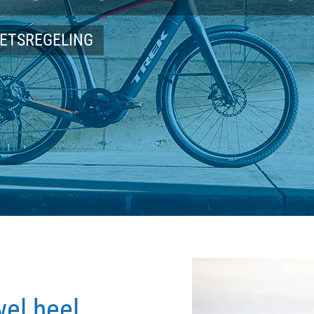
IETSREGELING
wel heel