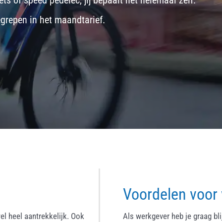
ets
of
speed pedelec
, jij bepaalt het helemaal zelf.
egrepen in het maandtarief.
Voordelen voor
el heel aantrekkelijk. Ook
Als werkgever heb je graag bl