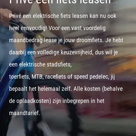
Privé een elektrische fiets leasen kan nu ook
heel eenvoudig! Voor een vast voordelig
maandbedrag lease je jouw droomfiets. Je hebt
daarbij een volledige keuzevrijheid, dus wil je
een
elektrische stadsfiets,
toerfiets
,
MTB
,
racefiets
of
speed pedelec
, jij
bepaalt het helemaal zelf. Alle kosten (behalve
de oplaadkosten) zijn inbegrepen in het
maandtarief.