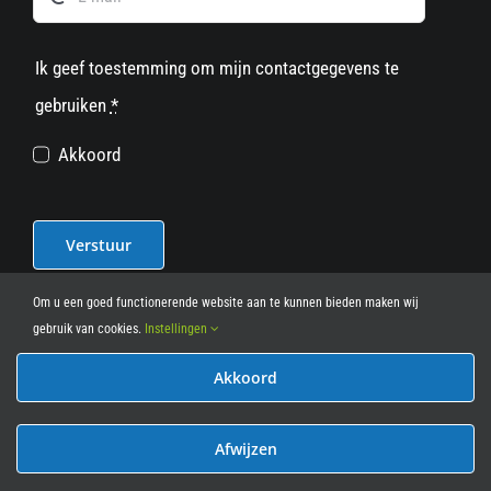
Ik geef toestemming om mijn contactgegevens te
gebruiken
*
Akkoord
Verstuur
Om u een goed functionerende website aan te kunnen bieden maken wij
gebruik van cookies.
Instellingen
Akkoord
© 2012 - 2026
• Leasy Bike • All Rights Reserved • powered
by
Marcothing
Afwijzen