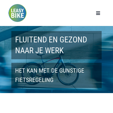
Ga
naar
Toggle
Navigat
inhoud
Home
FLUITEND EN GEZOND
Werknemers
NAAR JE WERK
Werkgevers
HET KAN MET DE GUNSTIGE
Privé lease
FIETSREGELING
Modellen
Over ons