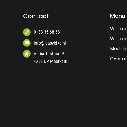
Contact
Menu
Werkn
0183 35 68 68
Werkge
info@leasybike.nl
Modell
Ambachtstraat 9
Over o
4231 DP Meerkerk