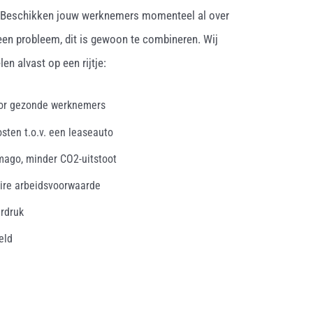
. Beschikken jouw werknemers momenteel al over
een probleem, dit is gewoon te combineren. Wij
en alvast op een rijtje:
oor gezonde werknemers
osten t.o.v. een leaseauto
mago, minder CO2-uitstoot
ire arbeidsvoorwaarde
erdruk
eld