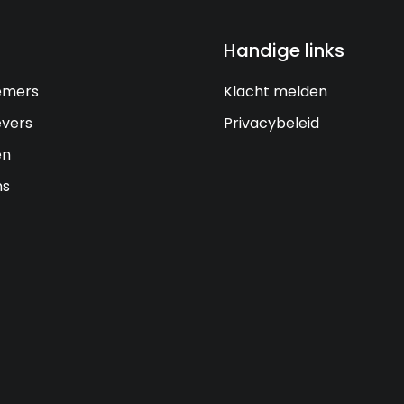
Handige links
emers
Klacht melden
vers
Privacybeleid
en
ns