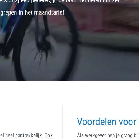
ets
of
speed pedelec
, jij bepaalt het helemaal zelf.
egrepen in het maandtarief.
Voordelen voor
el heel aantrekkelijk. Ook
Als werkgever heb je graag bl