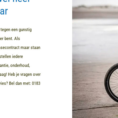
ar
d tegen een gunstig
er bent. Als
easecontract maar staan
stellen iedere
rantie, onderhoud,
aag! Heb je vragen over
dvies? Bel dan met:
0183