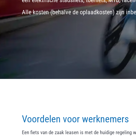
een
elektrische stadsfiets, toerfiets
,
MTB
,
racefi
Alle kosten (behalve de oplaadkosten) zijn inb
Voordelen voor werknemers
Een fiets van de zaak leasen is met de huidige regeling w