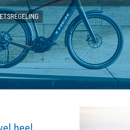
IETSREGELING
wel heel