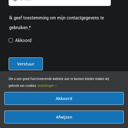
Ik geef toestemming om mijn contactgegevens te
gebruiken
*
Akkoord
Verstuur
Om u een goed functionerende website aan te kunnen bieden maken wij
gebruik van cookies.
Instellingen
Akkoord
© 2012 - 2026
• Leasy Bike • All Rights Reserved • powered
by
Marcothing
Afwijzen