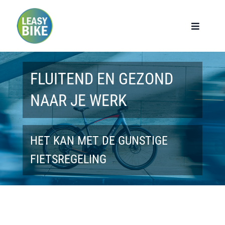
Ga
naar
Toggle
Navigat
inhoud
Home
FLUITEND EN GEZOND
Werknemers
NAAR JE WERK
Werkgevers
HET KAN MET DE GUNSTIGE
Privé lease
FIETSREGELING
Modellen
Over ons