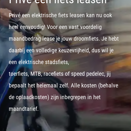
Privé een elektrische fiets leasen kan nu ook
heel eenvoudig! Voor een vast voordelig
maandbedrag lease je jouw droomfiets. Je hebt
daarbij een volledige keuzevrijheid, dus wil je
een
elektrische stadsfiets,
toerfiets
,
MTB
,
racefiets
of
speed pedelec
, jij
bepaalt het helemaal zelf. Alle kosten (behalve
de oplaadkosten) zijn inbegrepen in het
maandtarief.