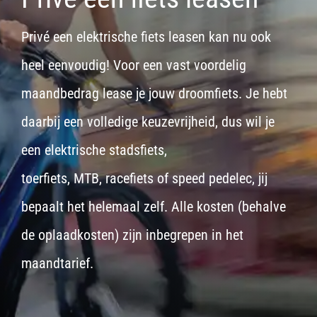
Privé een elektrische fiets leasen kan nu ook
heel eenvoudig! Voor een vast voordelig
maandbedrag lease je jouw droomfiets. Je hebt
daarbij een volledige keuzevrijheid, dus wil je
een
elektrische stadsfiets,
toerfiets
,
MTB
,
racefiets
of
speed pedelec
, jij
bepaalt het helemaal zelf. Alle kosten (behalve
de oplaadkosten) zijn inbegrepen in het
maandtarief.