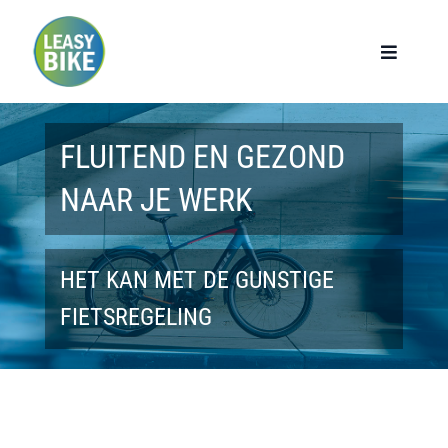
Ga
naar
Toggle
Navigat
inhoud
Home
FLUITEND EN GEZOND
Werknemers
NAAR JE WERK
Werkgevers
HET KAN MET DE GUNSTIGE
Privé lease
FIETSREGELING
Modellen
Over ons