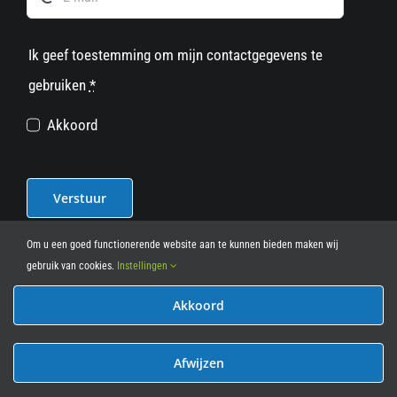
Ik geef toestemming om mijn contactgegevens te
gebruiken
*
Akkoord
Verstuur
Om u een goed functionerende website aan te kunnen bieden maken wij
gebruik van cookies.
Instellingen
Akkoord
© 2012 - 2026
• Leasy Bike • All Rights Reserved • powered
by
Marcothing
Afwijzen