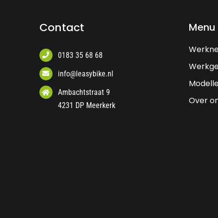
Contact
Menu
Werkn
0183 35 68 68
Werkge
info@leasybike.nl
Modell
Ambachtstraat 9
Over o
4231 DP Meerkerk