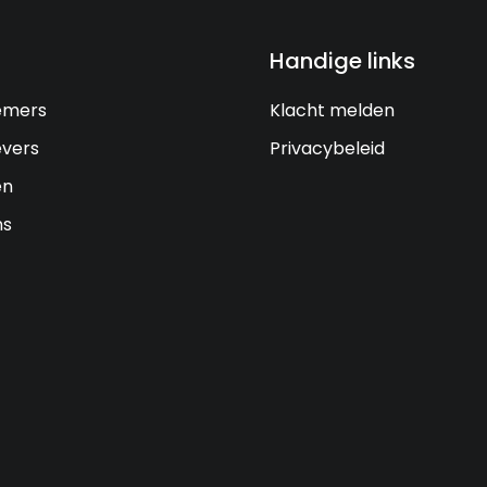
Handige links
emers
Klacht melden
vers
Privacybeleid
en
ns