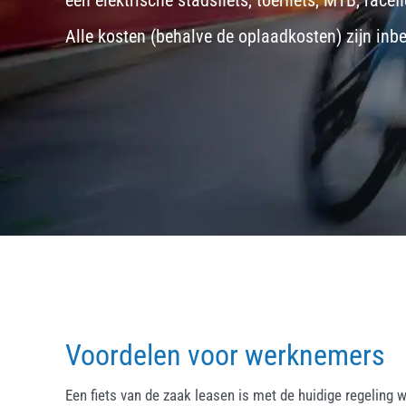
een
elektrische stadsfiets, toerfiets
,
MTB
,
racefi
Alle kosten (behalve de oplaadkosten) zijn inb
Voordelen voor werknemers
Een fiets van de zaak leasen is met de huidige regeling w