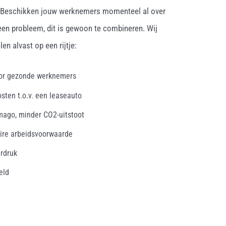
. Beschikken jouw werknemers momenteel al over
een probleem, dit is gewoon te combineren. Wij
en alvast op een rijtje:
oor gezonde werknemers
osten t.o.v. een leaseauto
mago, minder CO2-uitstoot
ire arbeidsvoorwaarde
erdruk
eld