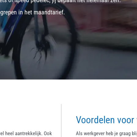
ets
of
speed pedelec
, jij bepaalt het helemaal zelf.
egrepen in het maandtarief.
Voordelen voor
el heel aantrekkelijk. Ook
Als werkgever heb je graag bl