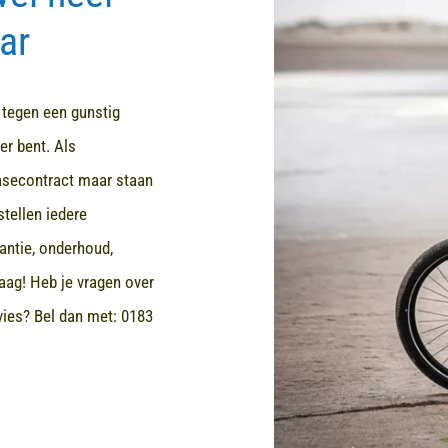
ar
d tegen een gunstig
er bent. Als
easecontract maar staan
stellen iedere
rantie, onderhoud,
aag! Heb je vragen over
dvies? Bel dan met:
0183