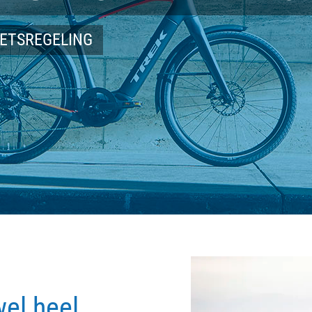
IETSREGELING
wel heel