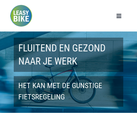
Ga
naar
Toggle
Navigat
inhoud
Home
FLUITEND EN GEZOND
Werknemers
NAAR JE WERK
Werkgevers
HET KAN MET DE GUNSTIGE
Privé lease
FIETSREGELING
Modellen
Over ons