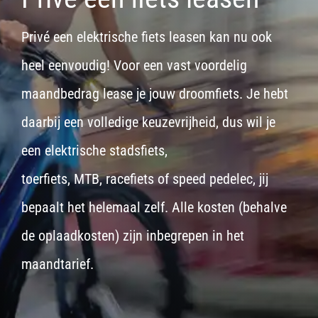
Privé een elektrische fiets leasen kan nu ook
heel eenvoudig! Voor een vast voordelig
maandbedrag lease je jouw droomfiets. Je hebt
daarbij een volledige keuzevrijheid, dus wil je
een
elektrische stadsfiets,
toerfiets
,
MTB
,
racefiets
of
speed pedelec
, jij
bepaalt het helemaal zelf. Alle kosten (behalve
de oplaadkosten) zijn inbegrepen in het
maandtarief.