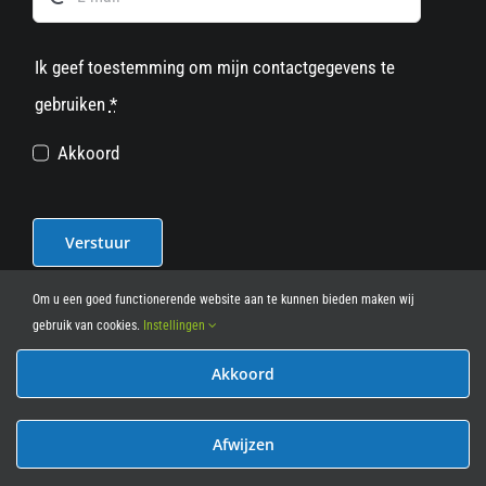
Ik geef toestemming om mijn contactgegevens te
gebruiken
*
Akkoord
Verstuur
Om u een goed functionerende website aan te kunnen bieden maken wij
gebruik van cookies.
Instellingen
Akkoord
© 2012 - 2026
• Leasy Bike • All Rights Reserved • powered
by
Marcothing
Afwijzen