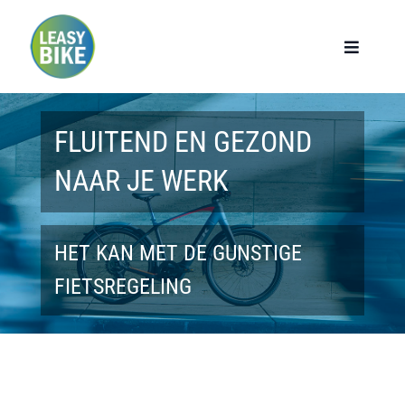
Ga
naar
Toggle
Navigat
inhoud
Home
FLUITEND EN GEZOND
Werknemers
NAAR JE WERK
Werkgevers
HET KAN MET DE GUNSTIGE
Privé lease
FIETSREGELING
Modellen
Over ons