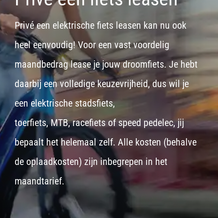
Privé een elektrische fiets leasen kan nu ook
heel eenvoudig! Voor een vast voordelig
maandbedrag lease je jouw droomfiets. Je hebt
daarbij een volledige keuzevrijheid, dus wil je
een
elektrische stadsfiets,
toerfiets
,
MTB
,
racefiets
of
speed pedelec
, jij
bepaalt het helemaal zelf. Alle kosten (behalve
de oplaadkosten) zijn inbegrepen in het
maandtarief.