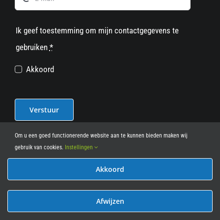
Ik geef toestemming om mijn contactgegevens te
gebruiken
*
Akkoord
Verstuur
Om u een goed functionerende website aan te kunnen bieden maken wij
gebruik van cookies.
Instellingen
Akkoord
© 2012 - 2026
• Leasy Bike • All Rights Reserved • powered
by
Marcothing
Afwijzen