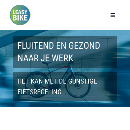
Ga
naar
Toggle
Navigat
inhoud
Home
FLUITEND EN GEZOND
Werknemers
NAAR JE WERK
Werkgevers
HET KAN MET DE GUNSTIGE
Privé lease
FIETSREGELING
Modellen
Over ons