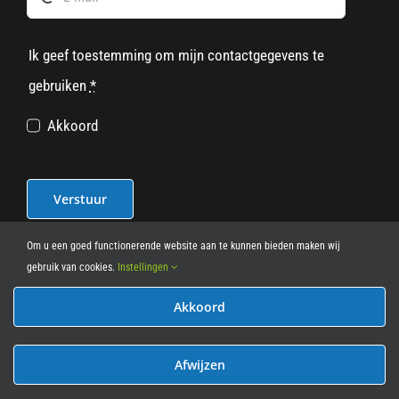
Ik geef toestemming om mijn contactgegevens te
gebruiken
*
Akkoord
Verstuur
Om u een goed functionerende website aan te kunnen bieden maken wij
gebruik van cookies.
Instellingen
Akkoord
© 2012 - 2026
• Leasy Bike • All Rights Reserved • powered
by
Marcothing
Afwijzen