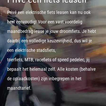
Privé een elektrische fiets leasen kan nu ook
heel eenvoudig! Voor een vast voordelig
maandbedrag lease je jouw droomfiets. Je hebt
daarbij een volledige keuzevrijheid, dus wil je
een
elektrische stadsfiets,
toerfiets
,
MTB
,
racefiets
of
speed pedelec
, jij
bepaalt het helemaal zelf. Alle kosten (behalve
de oplaadkosten) zijn inbegrepen in het
maandtarief.