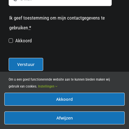
Ik geef toestemming om mijn contactgegevens te
gebruiken
*
Akkoord
Verstuur
Om u een goed functionerende website aan te kunnen bieden maken wij
gebruik van cookies.
Instellingen
Akkoord
© 2012 - 2026
• Leasy Bike • All Rights Reserved • powered
by
Marcothing
Afwijzen