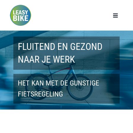
Ga
naar
Toggle
Navigat
inhoud
Home
FLUITEND EN GEZOND
Werknemers
NAAR JE WERK
Werkgevers
HET KAN MET DE GUNSTIGE
Privé lease
FIETSREGELING
Modellen
Over ons