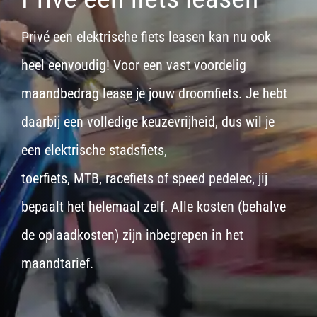
Privé een elektrische fiets leasen kan nu ook
heel eenvoudig! Voor een vast voordelig
maandbedrag lease je jouw droomfiets. Je hebt
daarbij een volledige keuzevrijheid, dus wil je
een
elektrische stadsfiets,
toerfiets
,
MTB
,
racefiets
of
speed pedelec
, jij
bepaalt het helemaal zelf. Alle kosten (behalve
de oplaadkosten) zijn inbegrepen in het
maandtarief.