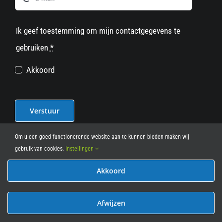
Ik geef toestemming om mijn contactgegevens te
gebruiken
*
Akkoord
Verstuur
Om u een goed functionerende website aan te kunnen bieden maken wij
gebruik van cookies.
Instellingen
Akkoord
© 2012 - 2026
• Leasy Bike • All Rights Reserved • powered
by
Marcothing
Afwijzen