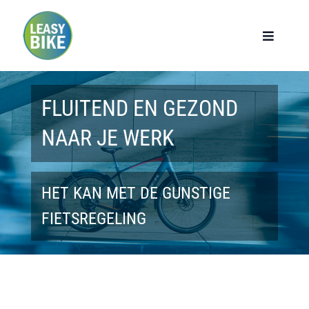
Ga
naar
Toggle
Navigat
inhoud
Home
FLUITEND EN GEZOND
Werknemers
NAAR JE WERK
Werkgevers
HET KAN MET DE GUNSTIGE
Privé lease
FIETSREGELING
Modellen
Over ons