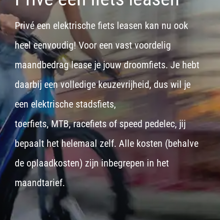
Privé een elektrische fiets leasen kan nu ook
heel eenvoudig! Voor een vast voordelig
maandbedrag lease je jouw droomfiets. Je hebt
daarbij een volledige keuzevrijheid, dus wil je
een
elektrische stadsfiets,
toerfiets
,
MTB
,
racefiets
of
speed pedelec
, jij
bepaalt het helemaal zelf. Alle kosten (behalve
de oplaadkosten) zijn inbegrepen in het
maandtarief.