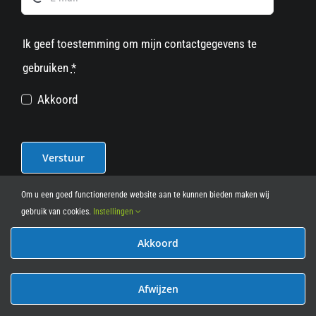
Ik geef toestemming om mijn contactgegevens te
gebruiken
*
Akkoord
Verstuur
Om u een goed functionerende website aan te kunnen bieden maken wij
gebruik van cookies.
Instellingen
Akkoord
© 2012 - 2026
• Leasy Bike • All Rights Reserved • powered
by
Marcothing
Afwijzen