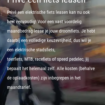
Privé een elektrische fiets leasen kan nu ook
heel eenvoudig! Voor een vast voordelig
maandbedrag lease je jouw droomfiets. Je hebt
daarbij een volledige keuzevrijheid, dus wil je
een
elektrische stadsfiets,
toerfiets
,
MTB
,
racefiets
of
speed pedelec
, jij
bepaalt het helemaal zelf. Alle kosten (behalve
de oplaadkosten) zijn inbegrepen in het
maandtarief.