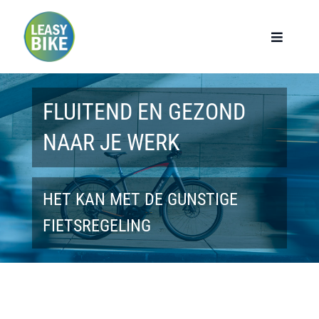
Ga
naar
Toggle
Navigat
inhoud
Home
FLUITEND EN GEZOND
Werknemers
NAAR JE WERK
Werkgevers
HET KAN MET DE GUNSTIGE
Privé lease
FIETSREGELING
Modellen
Over ons