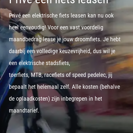
Privé een elektrische fiets leasen kan nu ook
heel eenvoudig! Voor een vast voordelig
maandbedrag lease je jouw droomfiets. Je hebt
daarbij een volledige keuzevrijheid, dus wil je
een
elektrische stadsfiets,
toerfiets
,
MTB
,
racefiets
of
speed pedelec
, jij
bepaalt het helemaal zelf. Alle kosten (behalve
de oplaadkosten) zijn inbegrepen in het
maandtarief.