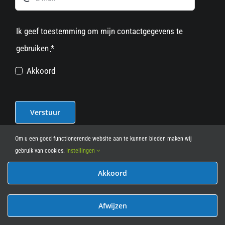
Ik geef toestemming om mijn contactgegevens te
gebruiken
*
Akkoord
Verstuur
Om u een goed functionerende website aan te kunnen bieden maken wij
gebruik van cookies.
Instellingen
Akkoord
© 2012 - 2026
• Leasy Bike • All Rights Reserved • powered
by
Marcothing
Afwijzen