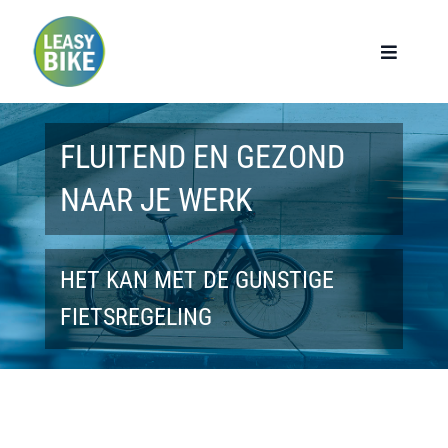
Ga
naar
Toggle
Navigat
inhoud
Home
FLUITEND EN GEZOND
Werknemers
NAAR JE WERK
Werkgevers
HET KAN MET DE GUNSTIGE
Privé lease
FIETSREGELING
Modellen
Over ons