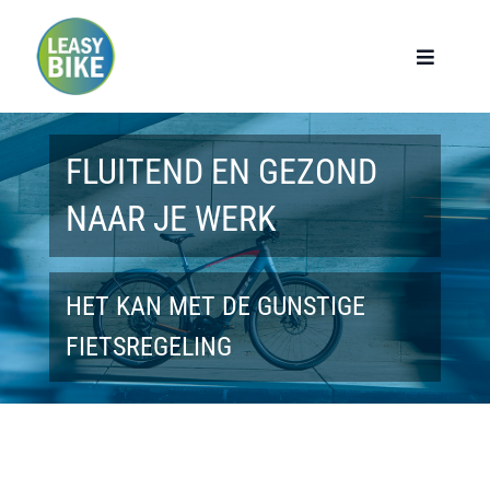
Ga
naar
Toggle
Navigat
inhoud
Home
FLUITEND EN GEZOND
Werknemers
NAAR JE WERK
Werkgevers
HET KAN MET DE GUNSTIGE
Privé lease
FIETSREGELING
Modellen
Over ons