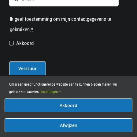
Ik geef toestemming om mijn contactgegevens te
gebruiken
*
Akkoord
Verstuur
Om u een goed functionerende website aan te kunnen bieden maken wij
gebruik van cookies.
Instellingen
Akkoord
© 2012 - 2026
• Leasy Bike • All Rights Reserved • powered
by
Marcothing
Afwijzen