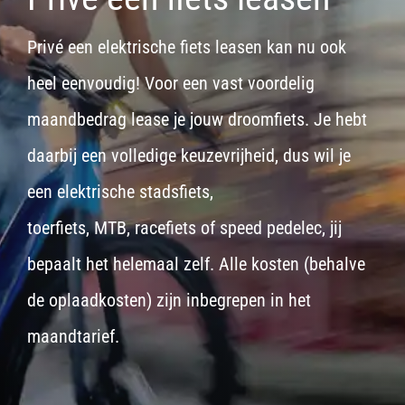
Privé een elektrische fiets leasen kan nu ook
heel eenvoudig! Voor een vast voordelig
maandbedrag lease je jouw droomfiets. Je hebt
daarbij een volledige keuzevrijheid, dus wil je
een
elektrische stadsfiets,
toerfiets
,
MTB
,
racefiets
of
speed pedelec
, jij
bepaalt het helemaal zelf. Alle kosten (behalve
de oplaadkosten) zijn inbegrepen in het
maandtarief.