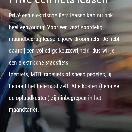
Privé een elektrische fiets leasen kan nu ook
heel eenvoudig! Voor een vast voordelig
maandbedrag lease je jouw droomfiets. Je hebt
daarbij een volledige keuzevrijheid, dus wil je
een
elektrische stadsfiets,
toerfiets
,
MTB
,
racefiets
of
speed pedelec
, jij
bepaalt het helemaal zelf. Alle kosten (behalve
de oplaadkosten) zijn inbegrepen in het
maandtarief.