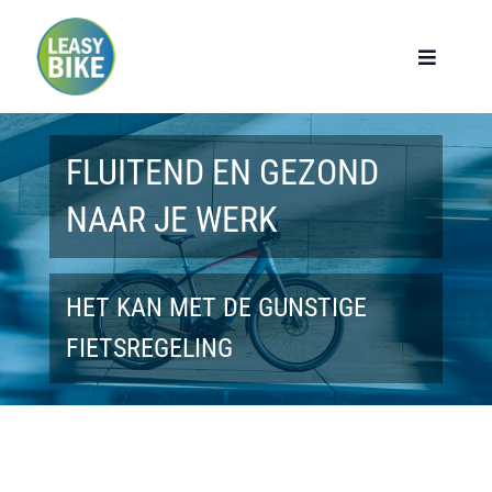
Ga
naar
Toggle
Navigat
inhoud
Home
FLUITEND EN GEZOND
Werknemers
NAAR JE WERK
Werkgevers
HET KAN MET DE GUNSTIGE
Privé lease
FIETSREGELING
Modellen
Over ons