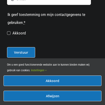
Ik geef toestemming om mijn contactgegevens te
gebruiken
*
Akkoord
Verstuur
Om u een goed functionerende website aan te kunnen bieden maken wij
gebruik van cookies.
Instellingen
Akkoord
© 2012 - 2026
• Leasy Bike • All Rights Reserved • powered
by
Marcothing
Afwijzen