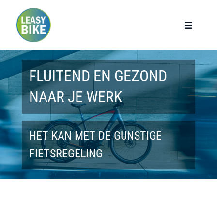
Ga
naar
Toggle
Navigat
inhoud
Home
FLUITEND EN GEZOND
Werknemers
NAAR JE WERK
Werkgevers
HET KAN MET DE GUNSTIGE
Privé lease
FIETSREGELING
Modellen
Over ons