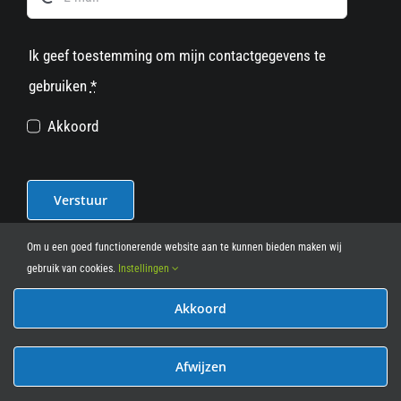
Ik geef toestemming om mijn contactgegevens te
gebruiken
*
Akkoord
Verstuur
Om u een goed functionerende website aan te kunnen bieden maken wij
gebruik van cookies.
Instellingen
Akkoord
© 2012 - 2026
• Leasy Bike • All Rights Reserved • powered
by
Marcothing
Afwijzen