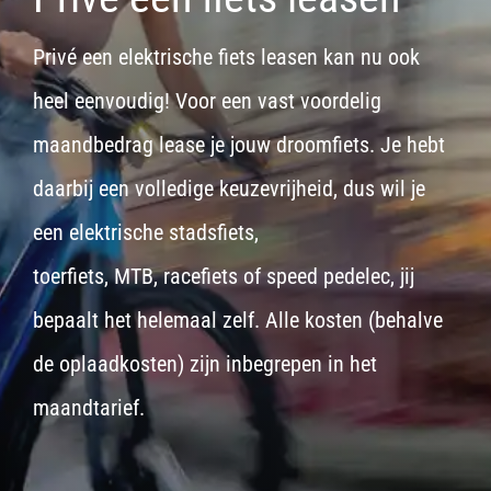
Privé een elektrische fiets leasen kan nu ook
heel eenvoudig! Voor een vast voordelig
maandbedrag lease je jouw droomfiets. Je hebt
daarbij een volledige keuzevrijheid, dus wil je
een
elektrische stadsfiets,
toerfiets
,
MTB
,
racefiets
of
speed pedelec
, jij
bepaalt het helemaal zelf. Alle kosten (behalve
de oplaadkosten) zijn inbegrepen in het
maandtarief.