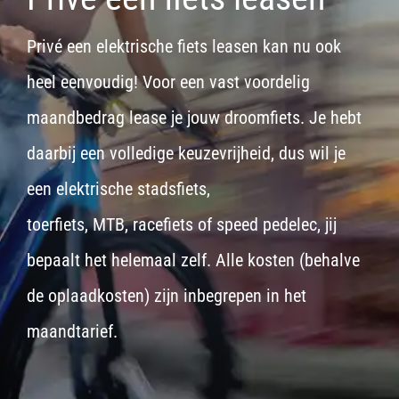
Privé een elektrische fiets leasen kan nu ook
heel eenvoudig! Voor een vast voordelig
maandbedrag lease je jouw droomfiets. Je hebt
daarbij een volledige keuzevrijheid, dus wil je
een
elektrische stadsfiets,
toerfiets
,
MTB
,
racefiets
of
speed pedelec
, jij
bepaalt het helemaal zelf. Alle kosten (behalve
de oplaadkosten) zijn inbegrepen in het
maandtarief.