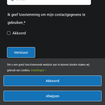
Ik geef toestemming om mijn contactgegevens te
gebruiken
*
Akkoord
Verstuur
Om u een goed functionerende website aan te kunnen bieden maken wij
gebruik van cookies.
Instellingen
Akkoord
© 2012 - 2026
• Leasy Bike • All Rights Reserved • powered
by
Marcothing
Afwijzen