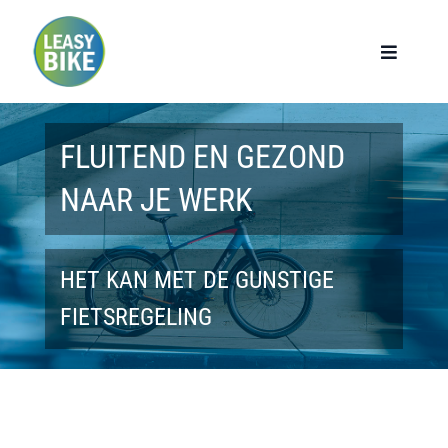
Ga
naar
Toggle
Navigat
inhoud
Home
FLUITEND EN GEZOND
Werknemers
NAAR JE WERK
Werkgevers
HET KAN MET DE GUNSTIGE
Privé lease
FIETSREGELING
Modellen
Over ons