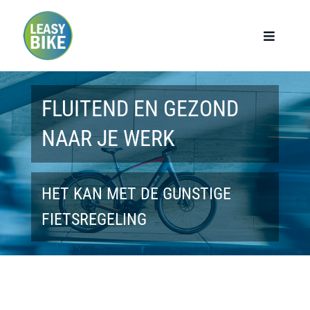
Ga
naar
Toggle
Navigat
inhoud
Home
FLUITEND EN GEZOND
Werknemers
NAAR JE WERK
Werkgevers
HET KAN MET DE GUNSTIGE
Privé lease
FIETSREGELING
Modellen
Over ons