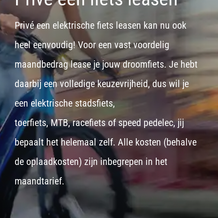
Privé een elektrische fiets leasen kan nu ook
heel eenvoudig! Voor een vast voordelig
maandbedrag lease je jouw droomfiets. Je hebt
daarbij een volledige keuzevrijheid, dus wil je
een
elektrische stadsfiets,
toerfiets
,
MTB
,
racefiets
of
speed pedelec
, jij
bepaalt het helemaal zelf. Alle kosten (behalve
de oplaadkosten) zijn inbegrepen in het
maandtarief.