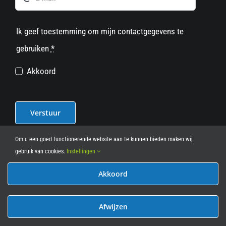
Ik geef toestemming om mijn contactgegevens te
gebruiken
*
Akkoord
Verstuur
Om u een goed functionerende website aan te kunnen bieden maken wij
gebruik van cookies.
Instellingen
Akkoord
© 2012 - 2026
• Leasy Bike • All Rights Reserved • powered
by
Marcothing
Afwijzen