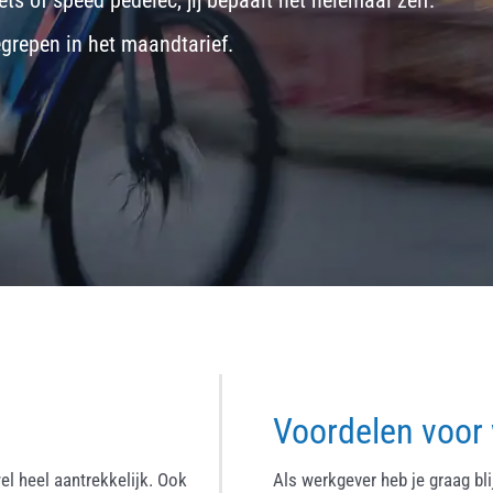
ets
of
speed pedelec
, jij bepaalt het helemaal zelf.
egrepen in het maandtarief.
Voordelen voor
el heel aantrekkelijk. Ook
Als werkgever heb je graag bl