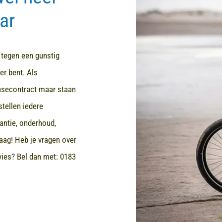
ar
d tegen een gunstig
er bent. Als
easecontract maar staan
stellen iedere
rantie, onderhoud,
aag! Heb je vragen over
dvies? Bel dan met:
0183