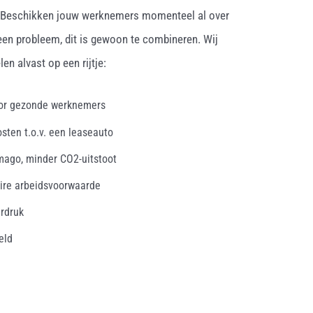
. Beschikken jouw werknemers momenteel al over
een probleem, dit is gewoon te combineren. Wij
en alvast op een rijtje:
oor gezonde werknemers
osten t.o.v. een leaseauto
mago, minder CO2-uitstoot
ire arbeidsvoorwaarde
erdruk
eld