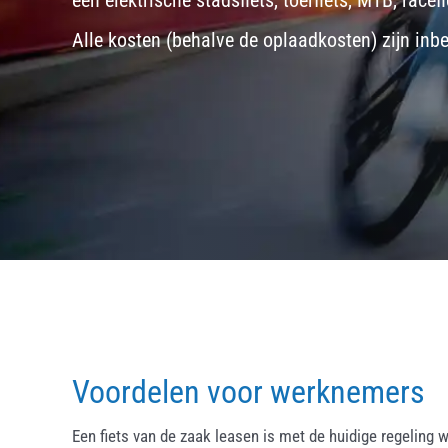
een
elektrische stadsfiets, toerfiets
,
MTB
,
racefi
Alle kosten (behalve de oplaadkosten) zijn inb
Voordelen voor werknemers
Een fiets van de zaak leasen is met de huidige regeling w