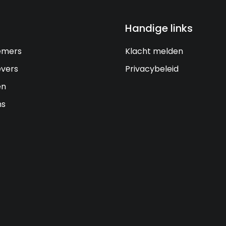
Handige links
emers
Klacht melden
vers
Privacybeleid
en
ns