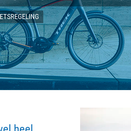
IETSREGELING
wel heel