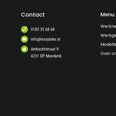
Contact
Menu
Werkn
0183 35 68 68
Werkge
info@leasybike.nl
Modell
Ambachtstraat 9
Over o
4231 DP Meerkerk