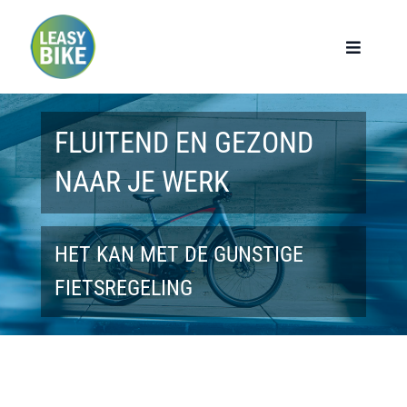
Ga
naar
Toggle
Navigat
inhoud
Home
FLUITEND EN GEZOND
Werknemers
NAAR JE WERK
Werkgevers
HET KAN MET DE GUNSTIGE
Privé lease
FIETSREGELING
Modellen
Over ons