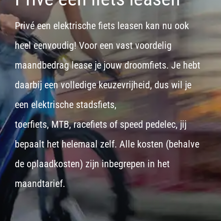
Privé een elektrische fiets leasen kan nu ook
heel eenvoudig! Voor een vast voordelig
maandbedrag lease je jouw droomfiets. Je hebt
daarbij een volledige keuzevrijheid, dus wil je
een
elektrische stadsfiets,
toerfiets
,
MTB
,
racefiets
of
speed pedelec
, jij
bepaalt het helemaal zelf. Alle kosten (behalve
de oplaadkosten) zijn inbegrepen in het
maandtarief.