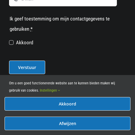
Ik geef toestemming om mijn contactgegevens te
gebruiken
*
Akkoord
Verstuur
Om u een goed functionerende website aan te kunnen bieden maken wij
gebruik van cookies.
Instellingen
Akkoord
© 2012 - 2026
• Leasy Bike • All Rights Reserved • powered
by
Marcothing
Afwijzen