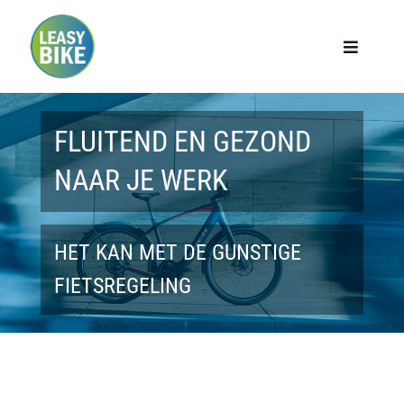
Ga
naar
Toggle
Navigat
inhoud
Home
FLUITEND EN GEZOND
Werknemers
NAAR JE WERK
Werkgevers
HET KAN MET DE GUNSTIGE
Privé lease
FIETSREGELING
Modellen
Over ons