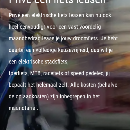
Privé een elektrische fiets leasen kan nu ook
heel eenvoudig! Voor een vast voordelig
maandbedrag lease je jouw droomfiets. Je hebt
daarbij een volledige keuzevrijheid, dus wil je
een
elektrische stadsfiets,
toerfiets
,
MTB
,
racefiets
of
speed pedelec
, jij
bepaalt het helemaal zelf. Alle kosten (behalve
de oplaadkosten) zijn inbegrepen in het
maandtarief.