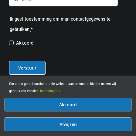
Ik geef toestemming om mijn contactgegevens te
gebruiken
*
Akkoord
Verstuur
Om u een goed functionerende website aan te kunnen bieden maken wij
gebruik van cookies.
Instellingen
Akkoord
© 2012 - 2026
• Leasy Bike • All Rights Reserved • powered
by
Marcothing
Afwijzen