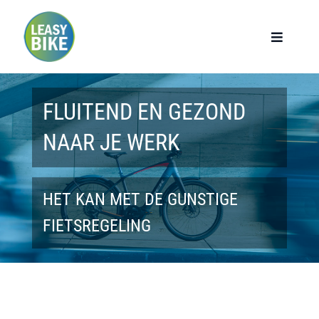
Ga
naar
Toggle
Navigat
inhoud
Home
FLUITEND EN GEZOND
Werknemers
NAAR JE WERK
Werkgevers
HET KAN MET DE GUNSTIGE
Privé lease
FIETSREGELING
Modellen
Over ons