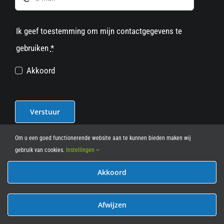
Ik geef toestemming om mijn contactgegevens te
gebruiken
*
Akkoord
Verstuur
Om u een goed functionerende website aan te kunnen bieden maken wij
gebruik van cookies.
Instellingen
Akkoord
© 2012 - 2026
• Leasy Bike • All Rights Reserved • powered
by
Marcothing
Afwijzen