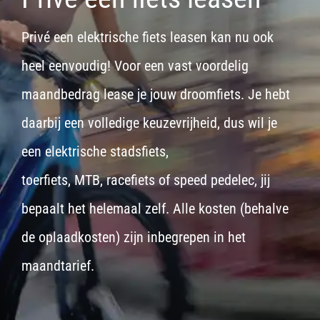
Privé een elektrische fiets leasen kan nu ook
heel eenvoudig! Voor een vast voordelig
maandbedrag lease je jouw droomfiets. Je hebt
daarbij een volledige keuzevrijheid, dus wil je
een
elektrische stadsfiets,
toerfiets
,
MTB
,
racefiets
of
speed pedelec
, jij
bepaalt het helemaal zelf. Alle kosten (behalve
de oplaadkosten) zijn inbegrepen in het
maandtarief.