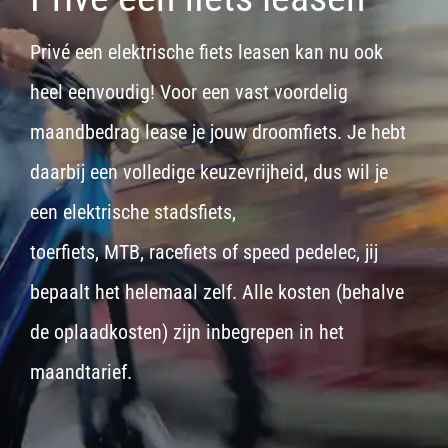
Privé een elektrische fiets leasen kan nu ook
heel eenvoudig! Voor een vast voordelig
maandbedrag lease je jouw droomfiets. Je hebt
daarbij een volledige keuzevrijheid, dus wil je
een
elektrische stadsfiets,
toerfiets
,
MTB
,
racefiets
of
speed pedelec
, jij
bepaalt het helemaal zelf. Alle kosten (behalve
de oplaadkosten) zijn inbegrepen in het
maandtarief.