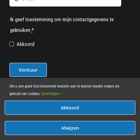
Ik geef toestemming om mijn contactgegevens te
gebruiken
*
Akkoord
Verstuur
Om u een goed functionerende website aan te kunnen bieden maken wij
gebruik van cookies.
Instellingen
Akkoord
© 2012 - 2026
• Leasy Bike • All Rights Reserved • powered
by
Marcothing
Afwijzen