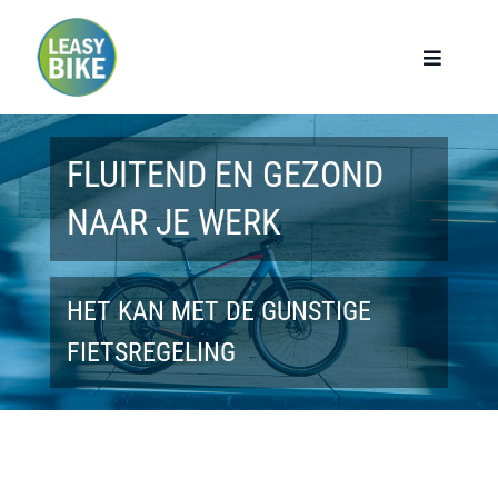
Ga
naar
Toggle
Navigat
inhoud
Home
FLUITEND EN GEZOND
Werknemers
NAAR JE WERK
Werkgevers
HET KAN MET DE GUNSTIGE
Privé lease
FIETSREGELING
Modellen
Over ons