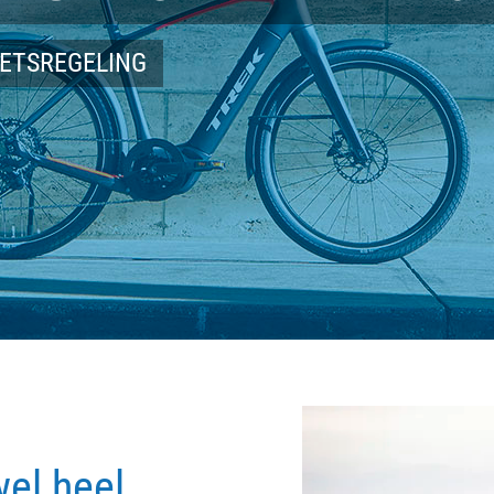
IETSREGELING
wel heel