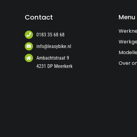
Contact
Menu
Werkn
0183 35 68 68
Werkge
info@leasybike.nl
Modell
Ambachtstraat 9
Over o
4231 DP Meerkerk