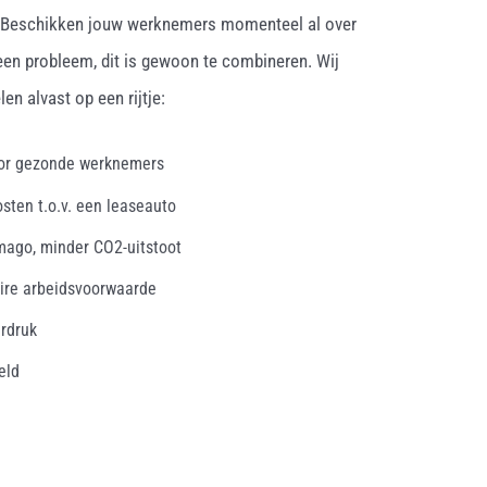
. Beschikken jouw werknemers momenteel al over
een probleem, dit is gewoon te combineren. Wij
en alvast op een rijtje:
oor gezonde werknemers
osten t.o.v. een leaseauto
mago, minder CO2-uitstoot
ire arbeidsvoorwaarde
erdruk
eld