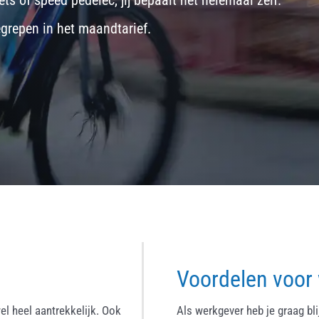
ets
of
speed pedelec
, jij bepaalt het helemaal zelf.
egrepen in het maandtarief.
Voordelen voor
el heel aantrekkelijk. Ook
Als werkgever heb je graag bl