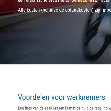
een
elektrische stadsfiets, toerfiets
,
MTB
,
racefi
Alle kosten (behalve de oplaadkosten) zijn inb
Voordelen voor werknemers
Een fiets van de zaak leasen is met de huidige regeling w