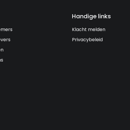
Handige links
emers
Klacht melden
vers
Privacybeleid
en
ns