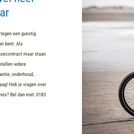
ar
d tegen een gunstig
er bent. Als
easecontract maar staan
stellen iedere
rantie, onderhoud,
aag! Heb je vragen over
dvies? Bel dan met:
0183