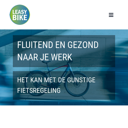
Ga
naar
Toggle
Navigat
inhoud
Home
FLUITEND EN GEZOND
Werknemers
NAAR JE WERK
Werkgevers
HET KAN MET DE GUNSTIGE
Privé lease
FIETSREGELING
Modellen
Over ons