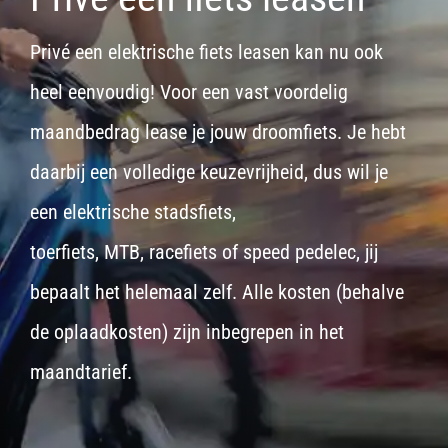
Privé een elektrische fiets leasen kan nu ook
heel eenvoudig! Voor een vast voordelig
maandbedrag lease je jouw droomfiets. Je hebt
daarbij een volledige keuzevrijheid, dus wil je
een
elektrische stadsfiets,
toerfiets
,
MTB
,
racefiets
of
speed pedelec
, jij
bepaalt het helemaal zelf. Alle kosten (behalve
de oplaadkosten) zijn inbegrepen in het
maandtarief.