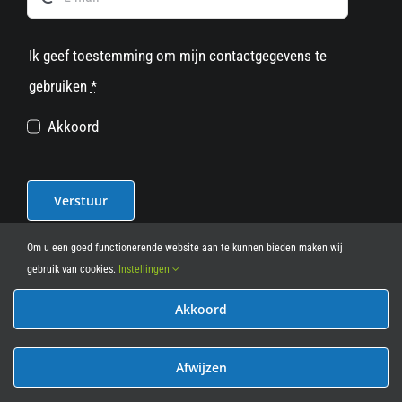
Ik geef toestemming om mijn contactgegevens te
gebruiken
*
Akkoord
Verstuur
Om u een goed functionerende website aan te kunnen bieden maken wij
gebruik van cookies.
Instellingen
Akkoord
© 2012 - 2026
• Leasy Bike • All Rights Reserved • powered
by
Marcothing
Afwijzen