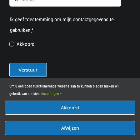
Ik geef toestemming om mijn contactgegevens te
gebruiken
*
Akkoord
Verstuur
Om u een goed functionerende website aan te kunnen bieden maken wij
gebruik van cookies.
Instellingen
Akkoord
© 2012 - 2026
• Leasy Bike • All Rights Reserved • powered
by
Marcothing
Afwijzen