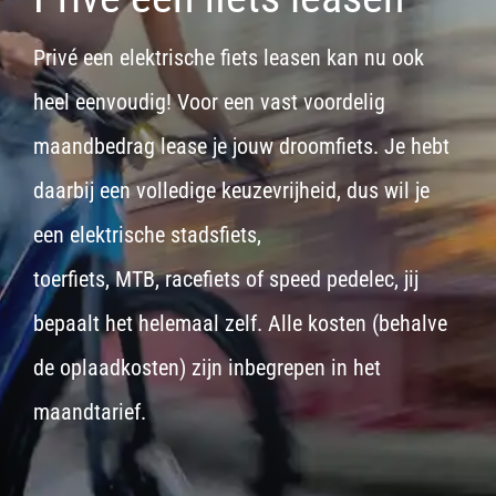
Privé een elektrische fiets leasen kan nu ook
heel eenvoudig! Voor een vast voordelig
maandbedrag lease je jouw droomfiets. Je hebt
daarbij een volledige keuzevrijheid, dus wil je
een
elektrische stadsfiets,
toerfiets
,
MTB
,
racefiets
of
speed pedelec
, jij
bepaalt het helemaal zelf. Alle kosten (behalve
de oplaadkosten) zijn inbegrepen in het
maandtarief.