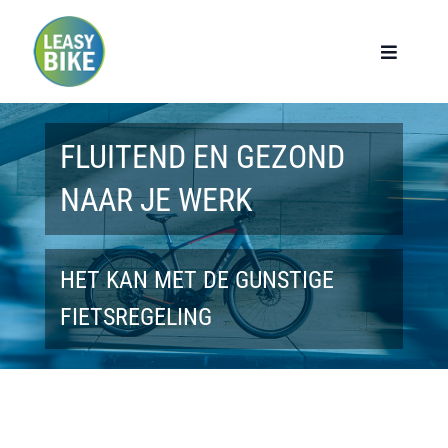
Ga
naar
Toggle
Navigat
inhoud
Home
FLUITEND EN GEZOND
Werknemers
NAAR JE WERK
Werkgevers
HET KAN MET DE GUNSTIGE
Privé lease
FIETSREGELING
Modellen
Over ons