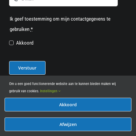
Ik geef toestemming om mijn contactgegevens te
gebruiken
*
Akkoord
Verstuur
Om u een goed functionerende website aan te kunnen bieden maken wij
gebruik van cookies.
Instellingen
Akkoord
© 2012 - 2026
• Leasy Bike • All Rights Reserved • powered
by
Marcothing
Afwijzen