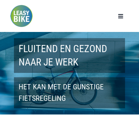
Ga
naar
Toggle
Navigat
inhoud
Home
FLUITEND EN GEZOND
Werknemers
NAAR JE WERK
Werkgevers
HET KAN MET DE GUNSTIGE
Privé lease
FIETSREGELING
Modellen
Over ons