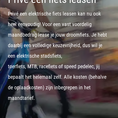
Privé een elektrische fiets leasen kan nu ook
heel eenvoudig! Voor een vast voordelig
maandbedrag lease je jouw droomfiets. Je hebt
daarbij een volledige keuzevrijheid, dus wil je
een
elektrische stadsfiets,
toerfiets
,
MTB
,
racefiets
of
speed pedelec
, jij
bepaalt het helemaal zelf. Alle kosten (behalve
de oplaadkosten) zijn inbegrepen in het
maandtarief.