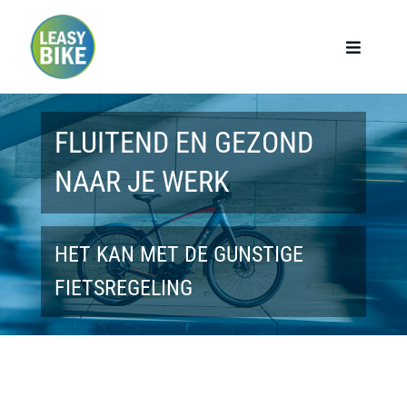
Ga
naar
Toggle
Navigat
inhoud
Home
FLUITEND EN GEZOND
Werknemers
NAAR JE WERK
Werkgevers
HET KAN MET DE GUNSTIGE
Privé lease
FIETSREGELING
Modellen
Over ons