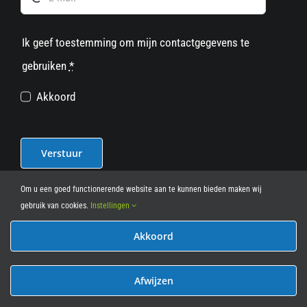
Ik geef toestemming om mijn contactgegevens te
gebruiken
*
Akkoord
Verstuur
Om u een goed functionerende website aan te kunnen bieden maken wij
gebruik van cookies.
Instellingen
Akkoord
© 2012 - 2026
• Leasy Bike • All Rights Reserved • powered
by
Marcothing
Afwijzen