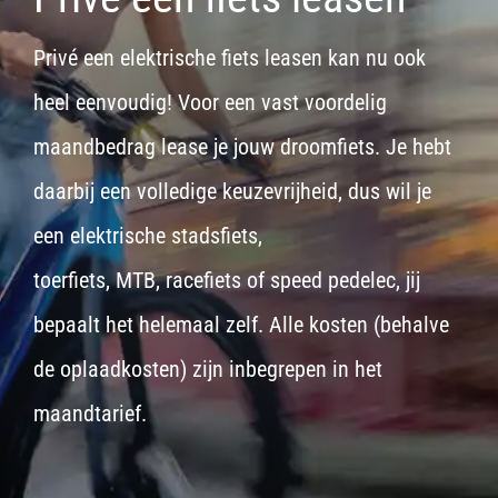
Privé een elektrische fiets leasen kan nu ook
heel eenvoudig! Voor een vast voordelig
maandbedrag lease je jouw droomfiets. Je hebt
daarbij een volledige keuzevrijheid, dus wil je
een
elektrische stadsfiets,
toerfiets
,
MTB
,
racefiets
of
speed pedelec
, jij
bepaalt het helemaal zelf. Alle kosten (behalve
de oplaadkosten) zijn inbegrepen in het
maandtarief.