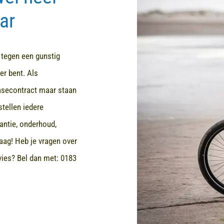
ar
d tegen een gunstig
er bent. Als
easecontract maar staan
stellen iedere
rantie, onderhoud,
aag! Heb je vragen over
dvies? Bel dan met:
0183