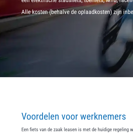
een
elektrische stadsfiets, toerfiets
,
MTB
,
racefi
Alle kosten (behalve de oplaadkosten) zijn inb
Voordelen voor werknemers
Een fiets van de zaak leasen is met de huidige regeling w