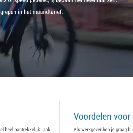
ets
of
speed pedelec
, jij bepaalt het helemaal zelf.
egrepen in het maandtarief.
Voordelen voor
el heel aantrekkelijk. Ook
Als werkgever heb je graag bl