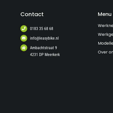
Contact
Menu
Werkn
0183 35 68 68
Werkge
info@leasybike.nl
Modell
Ambachtstraat 9
Over o
4231 DP Meerkerk