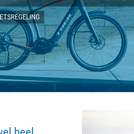
IETSREGELING
wel heel