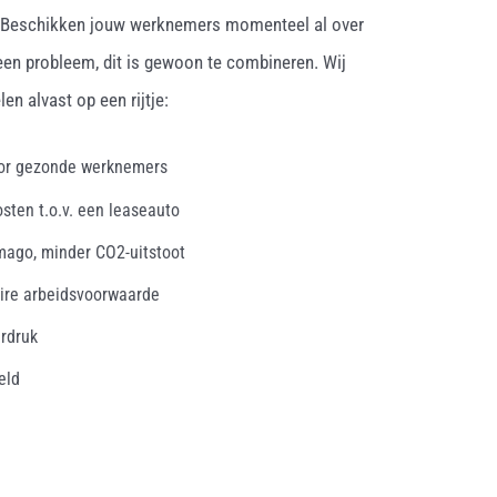
. Beschikken jouw werknemers momenteel al over
een probleem, dit is gewoon te combineren. Wij
en alvast op een rijtje:
oor gezonde werknemers
osten t.o.v. een leaseauto
mago, minder CO2-uitstoot
ire arbeidsvoorwaarde
erdruk
eld