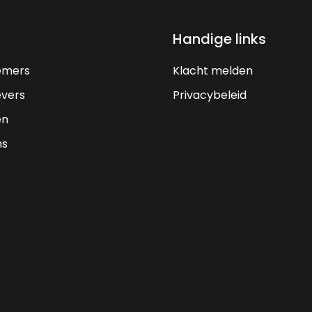
Handige links
emers
Klacht melden
vers
Privacybeleid
en
ns