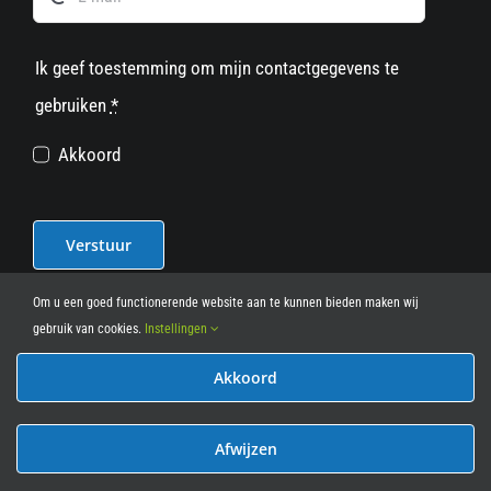
Ik geef toestemming om mijn contactgegevens te
gebruiken
*
Akkoord
Verstuur
Om u een goed functionerende website aan te kunnen bieden maken wij
gebruik van cookies.
Instellingen
Akkoord
© 2012 - 2026
• Leasy Bike • All Rights Reserved • powered
by
Marcothing
Afwijzen