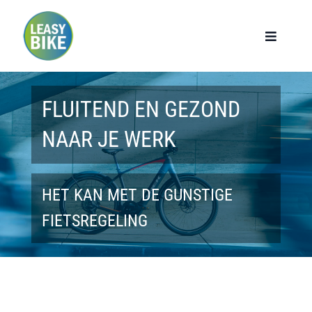
Ga
naar
Toggle
Navigat
inhoud
Home
FLUITEND EN GEZOND
Werknemers
NAAR JE WERK
Werkgevers
HET KAN MET DE GUNSTIGE
Privé lease
FIETSREGELING
Modellen
Over ons