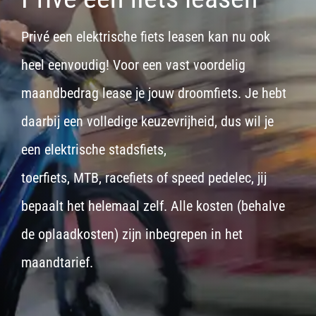
Privé een elektrische fiets leasen kan nu ook
heel eenvoudig! Voor een vast voordelig
maandbedrag lease je jouw droomfiets. Je hebt
daarbij een volledige keuzevrijheid, dus wil je
een
elektrische stadsfiets,
toerfiets
,
MTB
,
racefiets
of
speed pedelec
, jij
bepaalt het helemaal zelf. Alle kosten (behalve
de oplaadkosten) zijn inbegrepen in het
maandtarief.