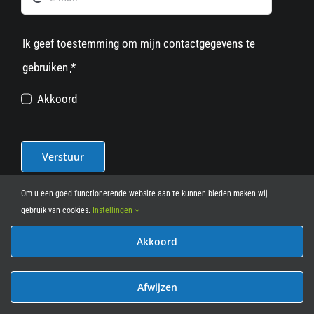
Ik geef toestemming om mijn contactgegevens te
gebruiken
*
Akkoord
Verstuur
Om u een goed functionerende website aan te kunnen bieden maken wij
gebruik van cookies.
Instellingen
Akkoord
© 2012 - 2026
• Leasy Bike • All Rights Reserved • powered
by
Marcothing
Afwijzen