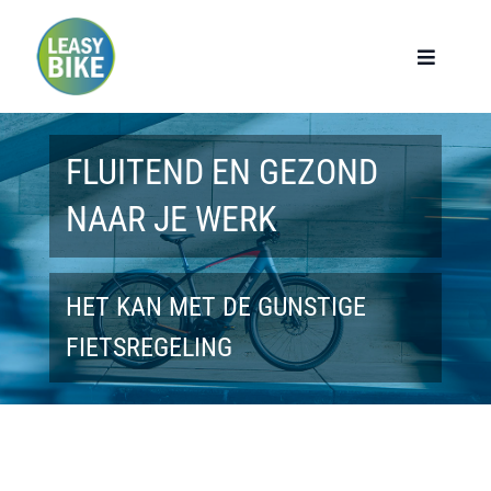
Ga
naar
Toggle
Navigat
inhoud
Home
FLUITEND EN GEZOND
Werknemers
NAAR JE WERK
Werkgevers
HET KAN MET DE GUNSTIGE
Privé lease
FIETSREGELING
Modellen
Over ons