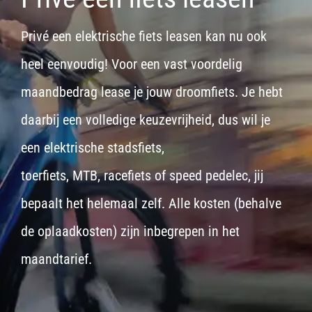
Privé een elektrische fiets leasen kan nu ook
heel eenvoudig! Voor een vast voordelig
maandbedrag lease je jouw droomfiets. Je hebt
daarbij een volledige keuzevrijheid, dus wil je
een
elektrische stadsfiets,
toerfiets
,
MTB
,
racefiets
of
speed pedelec
, jij
bepaalt het helemaal zelf. Alle kosten (behalve
de oplaadkosten) zijn inbegrepen in het
maandtarief.