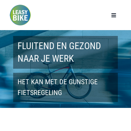
Ga
naar
Toggle
Navigat
inhoud
Home
FLUITEND EN GEZOND
Werknemers
NAAR JE WERK
Werkgevers
HET KAN MET DE GUNSTIGE
Privé lease
FIETSREGELING
Modellen
Over ons