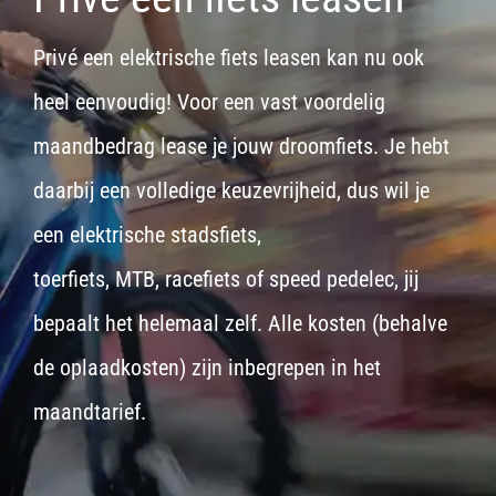
Privé een elektrische fiets leasen kan nu ook
heel eenvoudig! Voor een vast voordelig
maandbedrag lease je jouw droomfiets. Je hebt
daarbij een volledige keuzevrijheid, dus wil je
een
elektrische stadsfiets,
toerfiets
,
MTB
,
racefiets
of
speed pedelec
, jij
bepaalt het helemaal zelf. Alle kosten (behalve
de oplaadkosten) zijn inbegrepen in het
maandtarief.