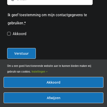
Ik geef toestemming om mijn contactgegevens te
gebruiken
*
Akkoord
Verstuur
Om u een goed functionerende website aan te kunnen bieden maken wij
gebruik van cookies.
Instellingen
Akkoord
© 2012 - 2026
• Leasy Bike • All Rights Reserved • powered
by
Marcothing
Afwijzen