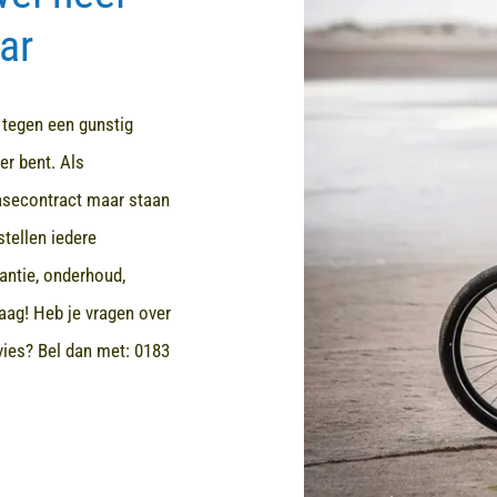
ar
d tegen een gunstig
er bent. Als
easecontract maar staan
stellen iedere
rantie, onderhoud,
aag! Heb je vragen over
dvies? Bel dan met:
0183