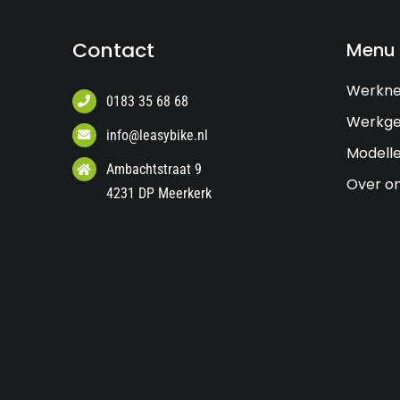
Contact
Menu
Werkn
0183 35 68 68
Werkge
info@leasybike.nl
Modell
Ambachtstraat 9
Over o
4231 DP Meerkerk