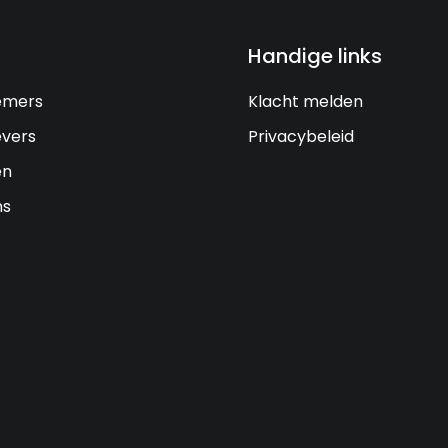
Handige links
emers
Klacht melden
vers
Privacybeleid
en
ns