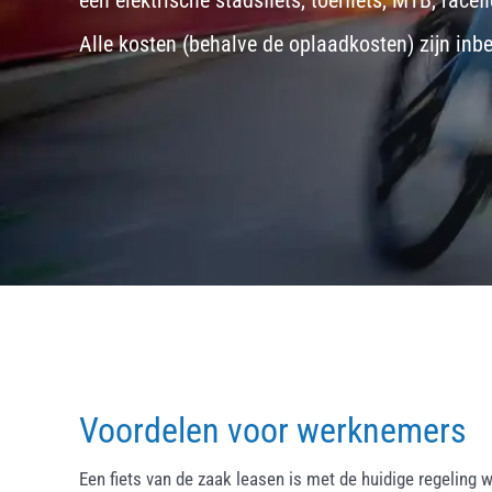
een
elektrische stadsfiets, toerfiets
,
MTB
,
racefi
Alle kosten (behalve de oplaadkosten) zijn inb
Voordelen voor werknemers
Een fiets van de zaak leasen is met de huidige regeling w