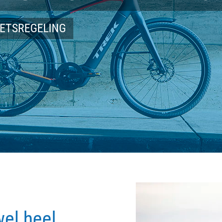
IETSREGELING
wel heel