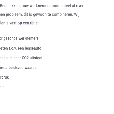
. Beschikken jouw werknemers momenteel al over
een probleem, dit is gewoon te combineren. Wij
en alvast op een rijtje:
oor gezonde werknemers
osten t.o.v. een leaseauto
mago, minder CO2-uitstoot
ire arbeidsvoorwaarde
erdruk
eld