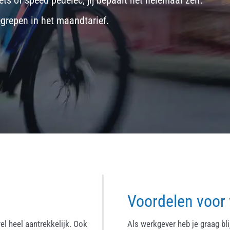
ets
of
speed pedelec
, jij bepaalt het helemaal zelf.
egrepen in het maandtarief.
Voordelen voor
el heel aantrekkelijk. Ook
Als werkgever heb je graag bl