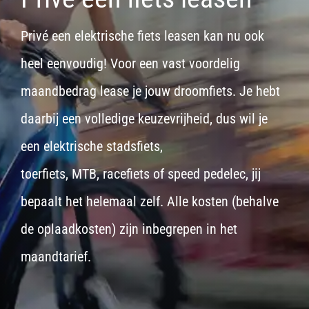
Privé een elektrische fiets leasen kan nu ook
heel eenvoudig! Voor een vast voordelig
maandbedrag lease je jouw droomfiets. Je hebt
daarbij een volledige keuzevrijheid, dus wil je
een
elektrische stadsfiets,
toerfiets
,
MTB
,
racefiets
of
speed pedelec
, jij
bepaalt het helemaal zelf. Alle kosten (behalve
de oplaadkosten) zijn inbegrepen in het
maandtarief.