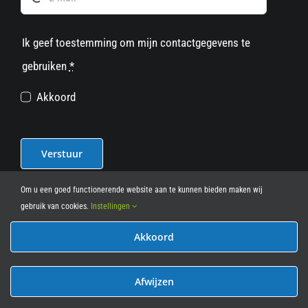
Ik geef toestemming om mijn contactgegevens te
gebruiken
*
Akkoord
Verstuur
Om u een goed functionerende website aan te kunnen bieden maken wij
gebruik van cookies.
Instellingen
Akkoord
© 2012 - 2026
• Leasy Bike • All Rights Reserved • powered
by
Marcothing
Afwijzen