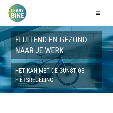
Ga
naar
Toggle
Navigat
inhoud
Home
FLUITEND EN GEZOND
Werknemers
NAAR JE WERK
Werkgevers
HET KAN MET DE GUNSTIGE
Privé lease
FIETSREGELING
Modellen
Over ons