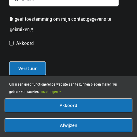
Ik geef toestemming om mijn contactgegevens te
gebruiken
*
Akkoord
Verstuur
Om u een goed functionerende website aan te kunnen bieden maken wij
gebruik van cookies.
Instellingen
Akkoord
© 2012 - 2026
• Leasy Bike • All Rights Reserved • powered
by
Marcothing
Afwijzen