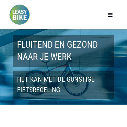
Ga
naar
Toggle
Navigat
inhoud
Home
FLUITEND EN GEZOND
Werknemers
NAAR JE WERK
Werkgevers
HET KAN MET DE GUNSTIGE
Privé lease
FIETSREGELING
Modellen
Over ons