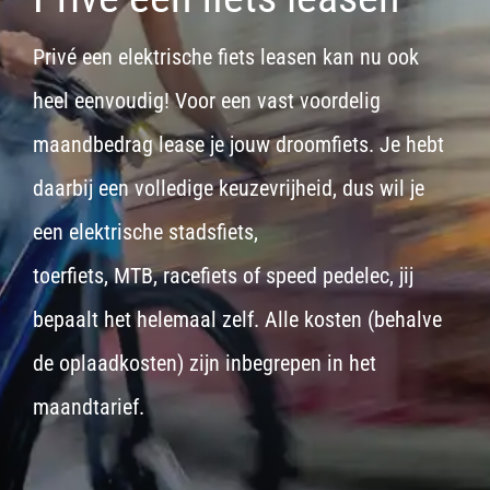
Privé een elektrische fiets leasen kan nu ook
heel eenvoudig! Voor een vast voordelig
maandbedrag lease je jouw droomfiets. Je hebt
daarbij een volledige keuzevrijheid, dus wil je
een
elektrische stadsfiets,
toerfiets
,
MTB
,
racefiets
of
speed pedelec
, jij
bepaalt het helemaal zelf. Alle kosten (behalve
de oplaadkosten) zijn inbegrepen in het
maandtarief.