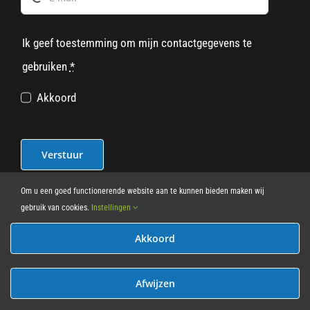
Ik geef toestemming om mijn contactgegevens te
gebruiken
*
Akkoord
Verstuur
Om u een goed functionerende website aan te kunnen bieden maken wij
gebruik van cookies.
Instellingen
Akkoord
© 2012 - 2026
• Leasy Bike • All Rights Reserved • powered
by
Marcothing
Afwijzen