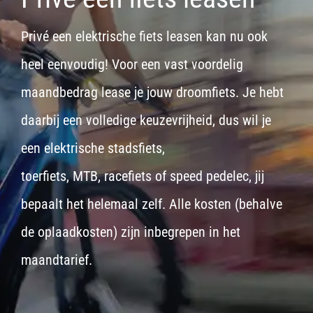
Privé een elektrische fiets leasen kan nu ook
heel eenvoudig! Voor een vast voordelig
maandbedrag lease je jouw droomfiets. Je hebt
daarbij een volledige keuzevrijheid, dus wil je
een
elektrische stadsfiets,
toerfiets
,
MTB
,
racefiets
of
speed pedelec
, jij
bepaalt het helemaal zelf. Alle kosten (behalve
de oplaadkosten) zijn inbegrepen in het
maandtarief.