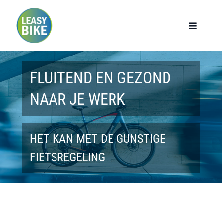
Ga
naar
Toggle
Navigat
inhoud
Home
FLUITEND EN GEZOND
Werknemers
NAAR JE WERK
Werkgevers
HET KAN MET DE GUNSTIGE
Privé lease
FIETSREGELING
Modellen
Over ons