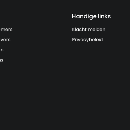
Handige links
emers
Klacht melden
vers
Privacybeleid
en
ns