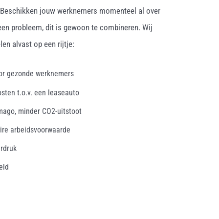
. Beschikken jouw werknemers momenteel al over
een probleem, dit is gewoon te combineren. Wij
en alvast op een rijtje:
oor gezonde werknemers
osten t.o.v. een leaseauto
mago, minder CO2-uitstoot
ire arbeidsvoorwaarde
erdruk
eld