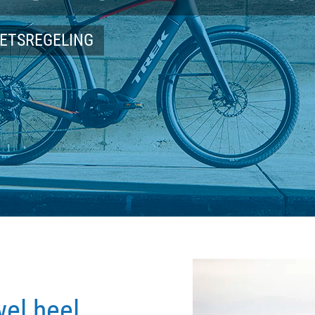
IETSREGELING
wel heel