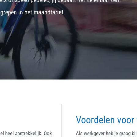
ets
of
speed pedelec
, jij bepaalt het helemaal zelf.
egrepen in het maandtarief.
Voordelen voor
el heel aantrekkelijk. Ook
Als werkgever heb je graag bl