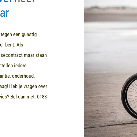
ar
d tegen een gunstig
er bent. Als
easecontract maar staan
stellen iedere
rantie, onderhoud,
aag! Heb je vragen over
dvies? Bel dan met:
0183