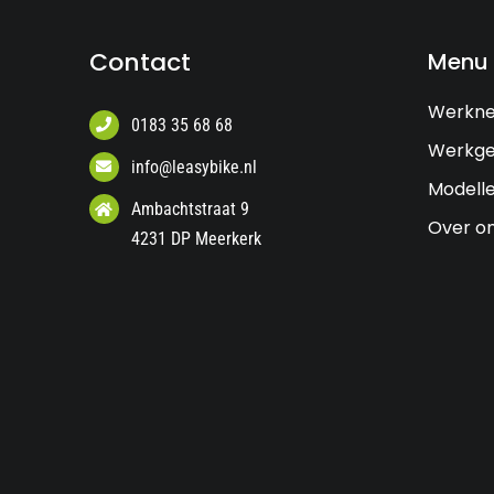
Contact
Menu
Werkn
0183 35 68 68
Werkge
info@leasybike.nl
Modell
Ambachtstraat 9
Over o
4231 DP Meerkerk