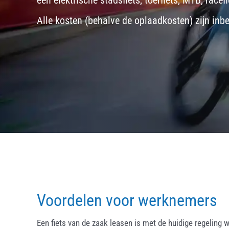
een
elektrische stadsfiets, toerfiets
,
MTB
,
racefi
Alle kosten (behalve de oplaadkosten) zijn inb
Voordelen voor werknemers
Een fiets van de zaak leasen is met de huidige regeling w