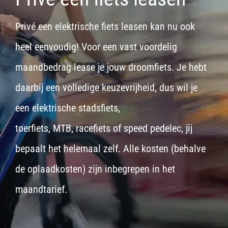
Privé een elektrische fiets leasen kan nu ook
heel eenvoudig! Voor een vast voordelig
maandbedrag lease je jouw droomfiets. Je hebt
daarbij een volledige keuzevrijheid, dus wil je
een
elektrische stadsfiets,
toerfiets
,
MTB
,
racefiets
of
speed pedelec
, jij
bepaalt het helemaal zelf. Alle kosten (behalve
de oplaadkosten) zijn inbegrepen in het
maandtarief.