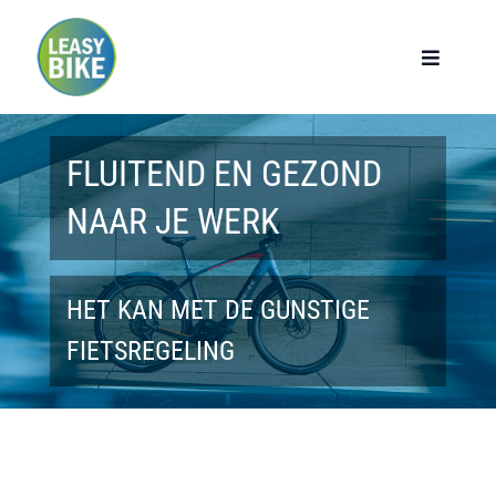
Ga
naar
Toggle
Navigat
inhoud
Home
FLUITEND EN GEZOND
Werknemers
NAAR JE WERK
Werkgevers
HET KAN MET DE GUNSTIGE
Privé lease
FIETSREGELING
Modellen
Over ons