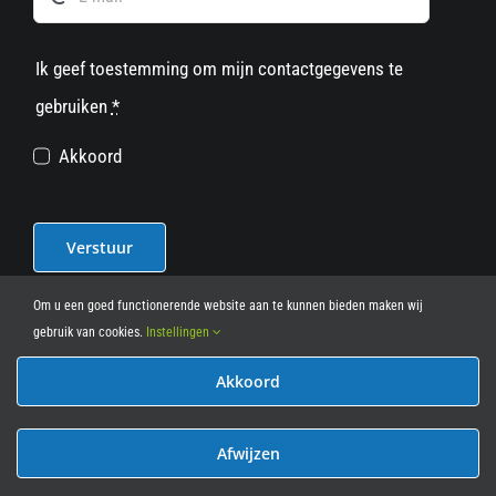
Ik geef toestemming om mijn contactgegevens te
gebruiken
*
Akkoord
Verstuur
Om u een goed functionerende website aan te kunnen bieden maken wij
gebruik van cookies.
Instellingen
Akkoord
© 2012 - 2026
• Leasy Bike • All Rights Reserved • powered
by
Marcothing
Afwijzen